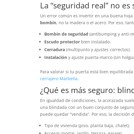
La “seguridad real” no es 
Un error común es invertir en una buena hoja y
bombín
, no la madera o el acero. Por eso, ta
Bombín de seguridad
(antibumping y anti-m
Escudo protector
bien instalado.
Cerradura
(multipunto y ajustes correctos).
Instalación
y ajuste puerta-marco (sin holgur
Para valorar si tu puerta está bien equilibrad
cerrajero Marbella
.
¿Qué es más seguro: blin
En igualdad de condiciones, la acorazada suele
una blindada con un buen conjunto de seguri
puede quedar “vendida”. Por eso, la decisión 
Tipo de vivienda (piso, planta baja, chalet).
Accesos (portal, jardín, terraza, garaje).