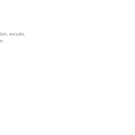
mbín, escudo,
n: