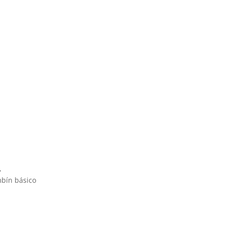
,
mbín básico