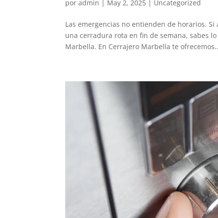
por
admin
|
May 2, 2025
|
Uncategorized
Las emergencias no entienden de horarios. Si
una cerradura rota en fin de semana, sabes lo
Marbella. En Cerrajero Marbella te ofrecemos..