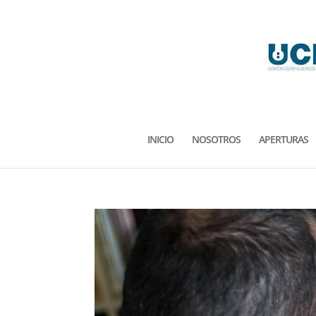
INICIO
NOSOTROS
APERTURAS