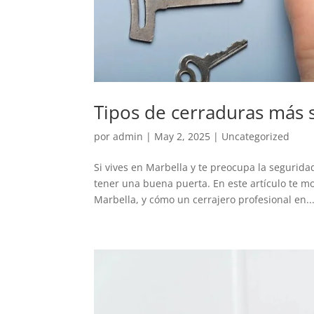
Tipos de cerraduras más 
por
admin
|
May 2, 2025
|
Uncategorized
Si vives en Marbella y te preocupa la segurid
tener una buena puerta. En este artículo te m
Marbella, y cómo un cerrajero profesional en..