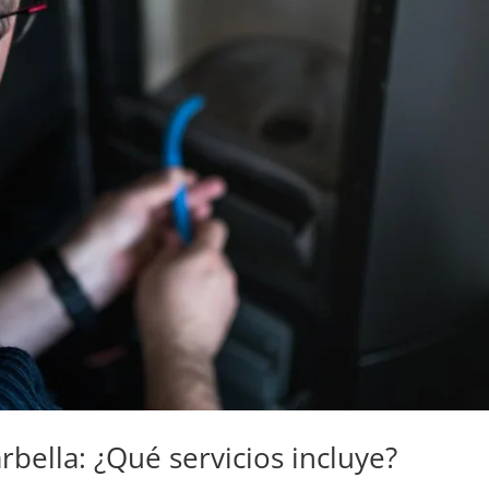
rbella: ¿Qué servicios incluye?